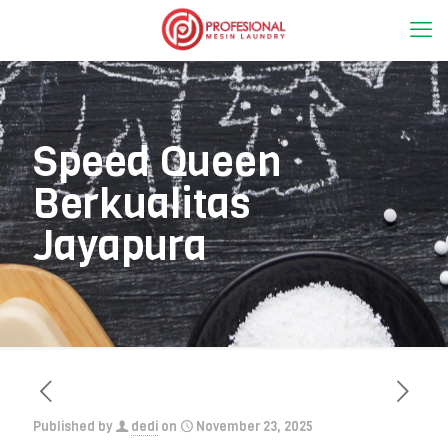
Speed Queen
Berkualitas
Jayapura
Published by
dedi
on
November 23, 2025