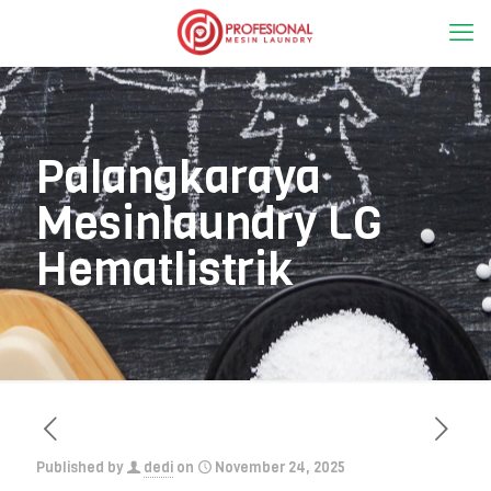
Palangkaraya
Mesinlaundry LG
Hematlistrik
Published by
dedi
on
November 24, 2025