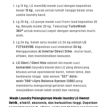
Lg 15 Kg, LG memiliki mesin cuci dengan kapasitas
besar
15 kg
, cocok untuk rumah tangga besar atau
usaha laundry kecil.
Lg 20 Kg , LG punya mesin cuci front load kapasitas 20
kg, Banyak model 20 kg. Teknologi
TurboWash
360°
untuk mencuci cepat dengan semprotan multi-
arah.
Lg 24 Kg, Salah satu model LG 24 kg adalah
LG
F2724SVRB.
Kapasitas cuci maksimal
24 kg
.
Menggunakan
AI Inverter Direct Drive
: motor kuat,
efisien, dan meminimalkan keausan.
LG Giant / Giant Max
adalah lini mesin cuci
komersial
(laundry bisnis) dari LG yang dirancang
khusus untuk operasional berat, tahan lama, dan
berkinerja tinggi.
Ada sistem
“557” data-
end=”586″>Gyro Balance System (GBS)
yang
membantu mengurangi getaran saat mencuci,
menjadikan mesin lebih stabil dan tenang.
Mesin Laundry Palangkaraya Mesin laundry LG Hemat
listrik
, efektif, ekonomis, dan berkualitas tinggi.
Dapatkan