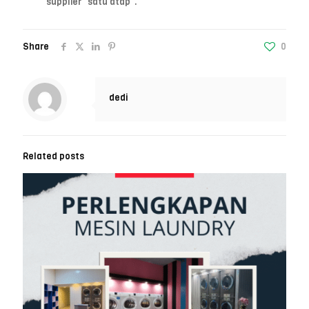
supplier “satu atap”.
Share
0
dedi
Related posts