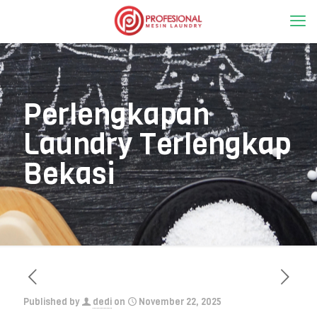
Perlengkapan
Laundry Terlengkap
Bekasi
Published by
dedi
on
November 22, 2025