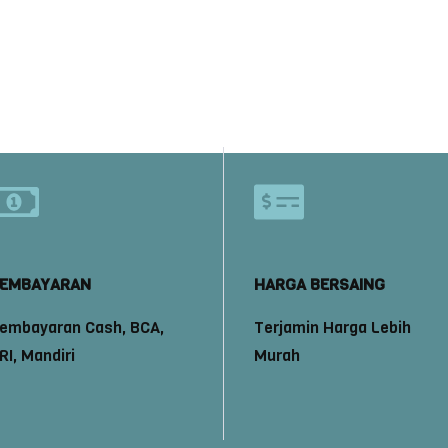
EMBAYARAN
HARGA BERSAING
embayaran Cash, BCA,
Terjamin Harga Lebih
RI, Mandiri
Murah