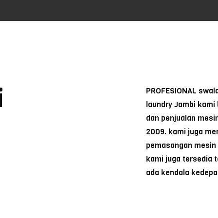
i
PROFESIONAL swalay
laundry Jambi kami
dan penjualan mesin
2009. kami juga me
pemasangan mesin la
kami juga tersedia 
ada kendala kedepan