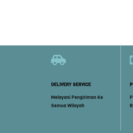
DELIVERY SERVICE
P
Melayani Pengiriman Ke
P
Semua Wilayah
B