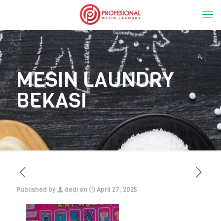
MESIN LAUNDRY
BEKASI
Published by
dedi
on
April 27, 2025