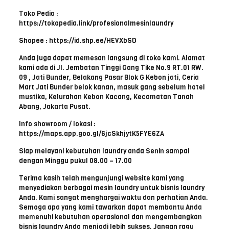
Toko Pedia :
https://tokopedia.link/profesionalmesinlaundry
Shopee : https://id.shp.ee/HEVXbSD
Anda juga dapat memesan langsung di toko kami. Alamat
kami ada di Jl. Jembatan Tinggi Gang Tike No.9 RT.01 RW.
09 , Jati Bunder, Belakang Pasar Blok G Kebon jati, Ceria
Mart Jati Bunder belok kanan, masuk gang sebelum hotel
mustika, Kelurahan Kebon Kacang, Kecamatan Tanah
Abang, Jakarta Pusat.
Info showroom / lokasi :
https://maps.app.goo.gl/6jcSkhjytK5FYE6ZA
Siap melayani kebutuhan laundry anda Senin sampai
dengan Minggu pukul 08.00 – 17.00
Terima kasih telah mengunjungi website kami yang
menyediakan berbagai mesin laundry untuk bisnis laundry
Anda. Kami sangat menghargai waktu dan perhatian Anda.
Semoga apa yang kami tawarkan dapat membantu Anda
memenuhi kebutuhan operasional dan mengembangkan
bisnis laundry Anda menjadi lebih sukses. Jangan ragu