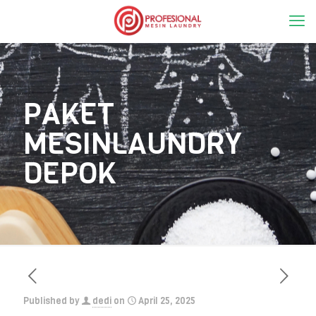
PAKET
MESINLAUNDRY
DEPOK
Published by
dedi
on
April 25, 2025