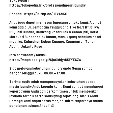
Toko Pedia :
https://tokopedia.link/profesionalmesinlaundry
Shopee : https://id.shp.ee/HEVXbSD
Anda juga dapat memesan langsung di toko kami. Alamat
kami ada di Jl. Jembatan Tinggi Gang Tike No.9 RT.01 RW.
09 , Jati Bunder, Belakang Pasar Blok G Kebon jati, Ceria
Mart Jati Bunder belok kanan, masuk gang sebelum hotel
mustika, Kelurahan Kebon Kacang, Kecamatan Tanah
Abang, Jakarta Pusat.
Info showroom / lokasi :
https://maps.app.goo.gl/6jcSkhjytK5FYE6ZA
Siap melayani kebutuhan laundry anda Senin sampai
dengan Minggu pukul 08.00 – 17.00
Terima kasih telah mempercayakan kebutuhan paket
mesin laundry Anda kepada kami. Kami sangat menghargai
kepercayaan Anda dan berkomitmen untuk memberikan
layanan terbaik serta solusi yang tepat bagi bisnis Anda.
Semoga kami dapat terus menjadi mitra terpercaya dalam
perjalanan sukses Anda!” 😊