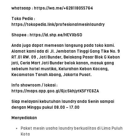
whatsaap : https://wa.me/+628118055764
Toko Pedia :
https://tokopedia.link/profesionalmesinlaundry
Shopee : https://id.shp.ee/HEVXbSD
Anda juga dapat memesan langsung pada toko kami.
Alamat kami ada di Jl. Jembatan Tinggi Gang Tike No. 9
RT.01 RW. 09 , Jati Bunder, Belakang Pasar Blok G Kebon
jati, Ceria Mart Jati Bunder belok kanan, masuk gang
sebelum hotel mustika, Kelurahan Kebon Kacang,
Kecamatan Tanah Abang, Jakarta Pusat.
Info showroom / lokasi :
https://maps.app.goo.gl/6jcSkhjytK5FYE6ZA
Siap melayani kebutuhan laundry anda Senin sampai
dengan Minggu pukul 08.00 – 17.00
Menyediakan
Paket mesin usaha laundry berkualitas di Lima Puluh
Kota