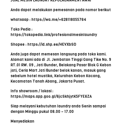
JUAL MESIN LAUNDRY KEPULAUANMENTAWAI
Anda dapat melakukan pemesanan pada nomor berikut
whatsaap : https://wa.me/+628118055764
Toko Pedia :
https://tokopedia.link/profesionalmesinlaundry
Shopee : https://id.shp.ee/HEVXbSD
Anda juga dapat memesan langsung pada toko kami.
Alamat kami ada di Jl. Jembatan Tinggi Gang Tike No. 9
RT.01 RW. 09 , Jati Bunder, Belakang Pasar Blok G Kebon
jati, Ceria Mart Jati Bunder belok kanan, masuk gang
sebelum hotel mustika, Kelurahan Kebon Kacang,
Kecamatan Tanah Abang, Jakarta Pusat.
Info showroom / lokasi :
https://maps.app.goo.gl/6jcSkhjytK5FYE6ZA
Siap melayani kebutuhan laundry anda Senin sampai
dengan Minggu pukul 08.00 – 17.00
Menyediakan