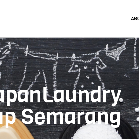
AB
apanLaundry
ap Semarang