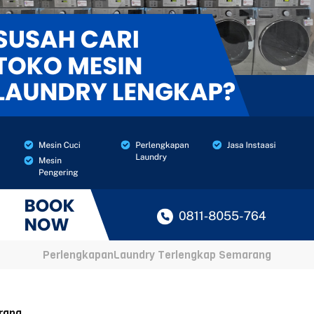
PerlengkapanLaundry Terlengkap Semarang
rang