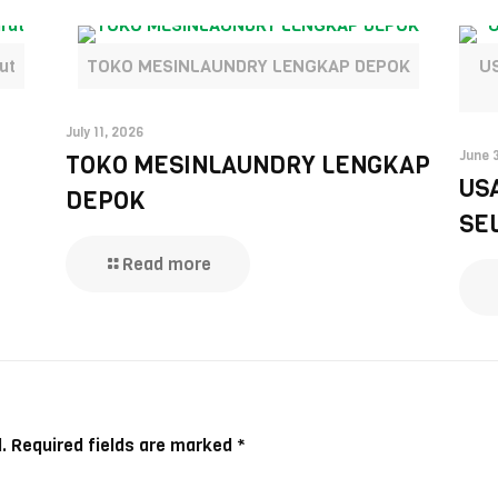
ut
TOKO MESINLAUNDRY LENGKAP DEPOK
U
July 11, 2026
June 
TOKO MESINLAUNDRY LENGKAP
US
DEPOK
SE
Read more
.
Required fields are marked
*