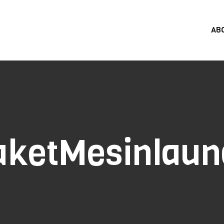
AB
aketMesinlaun