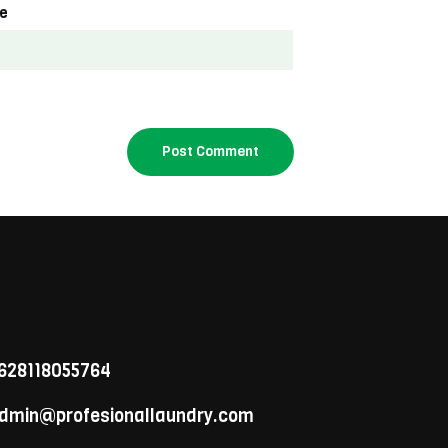
e
628118055764
dmin@profesionallaundry.com