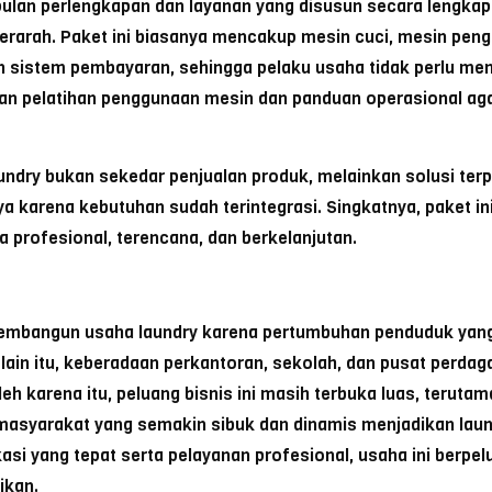
pulan perlengkapan dan layanan yang disusun secara lengk
erarah. Paket ini biasanya mencakup mesin cuci, mesin penge
an sistem pembayaran, sehingga pelaku usaha tidak perlu men
n pelatihan penggunaan mesin dan panduan operasional agar
ndry bukan sekedar penjualan produk, melainkan solusi terp
a karena kebutuhan sudah terintegrasi.
Singkatnya, paket in
 profesional, terencana, dan berkelanjutan.
membangun usaha laundry karena pertumbuhan penduduk yan
in itu, keberadaan perkantoran, sekolah, dan pusat perda
Oleh karena itu, peluang bisnis ini masih terbuka luas, terut
up masyarakat yang semakin sibuk dan dinamis menjadikan lau
asi yang tepat serta pelayanan profesional, usaha ini berpe
ikan.