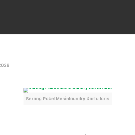
 2026
Serang PaketMesinlaundry Kartu laris