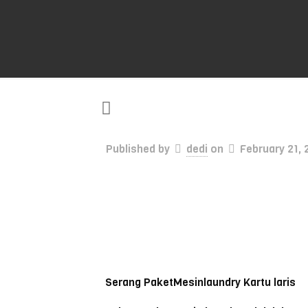
Published by
dedi
on
February 21,
Serang PaketMesinlaundry Kartu laris