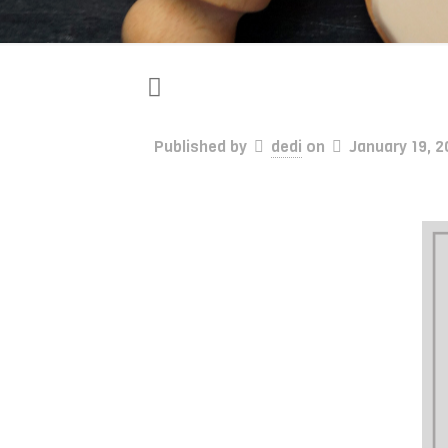
Published by
dedi
on
January 19, 