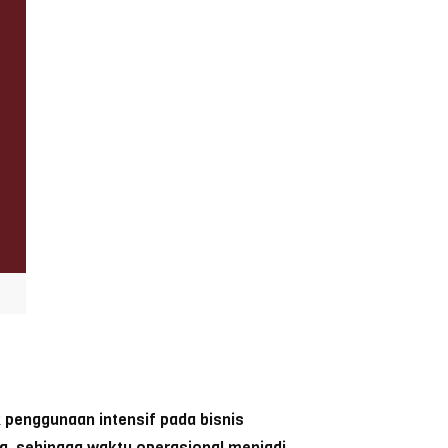
 penggunaan intensif pada bisnis
a, sehingga waktu operasional menjadi