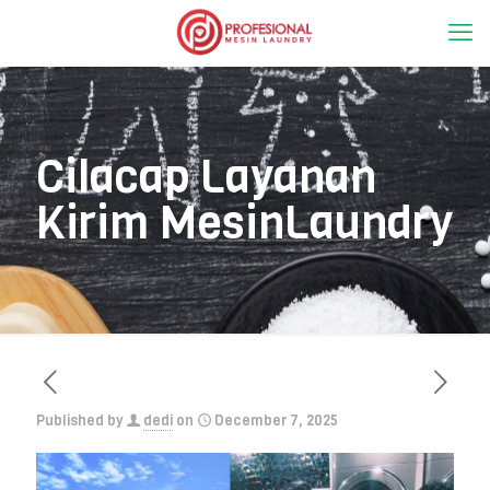
Cilacap Layanan
Kirim MesinLaundry
Published by
dedi
on
December 7, 2025