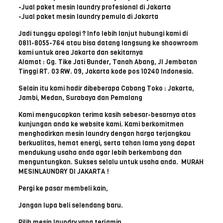
-Jual paket mesin laundry profesional di Jakarta
-Jual paket mesin laundry pemula di Jakarta
Jadi tunggu apalagi ? Info lebih lanjut hubungi kami di
0811-8055-764 atau bisa datang langsung ke shoowroom
kami untuk area Jakarta dan sekitarnya
Alamat : Gg. Tike Jati Bunder, Tanah Abang, Jl Jembatan
Tinggi RT. 03 RW. 09, Jakarta kode pos 10240 Indonesia.
Selain itu kami hadir dibeberapa Cabang Toko : Jakarta,
Jambi, Medan, Surabaya dan Pemalang
Kami mengucapkan terima kasih sebesar-besarnya atas
kunjungan anda ke website kami. Kami berkomitmen
menghadirkan mesin laundry dengan harga terjangkau
berkualitas, hemat energi, serta tahan lama yang dapat
mendukung usaha anda agar lebih berkembang dan
menguntungkan. Sukses selalu untuk usaha anda. MURAH
MESINLAUNDRY DI JAKARTA !
Pergi ke pasar membeli kain,
Jangan lupa beli selendang baru.
Pilih mesin laundry yang terjamin,