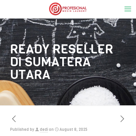
READY RESELLER
DI SUMATERA
UTARA
Published by
dedi
on
August 8, 2025