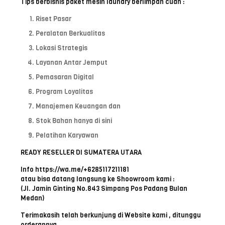
Tips berbisnis paket mesin laundry berlimpah cuan :
Riset Pasar
Peralatan Berkualitas
Lokasi Strategis
Layanan Antar Jemput
Pemasaran Digital
Program Loyalitas
Manajemen Keuangan dan
Stok Bahan hanya di sini
Pelatihan Karyawan
READY RESELLER DI SUMATERA UTARA
Info https://wa.me/+6285117211181
atau bisa datang langsung ke Shoowroom kami :
(Jl. Jamin Ginting No.843 Simpang Pos Padang Bulan
Medan)
Terimakasih telah berkunjung di Website kami , ditunggu
orderannya …