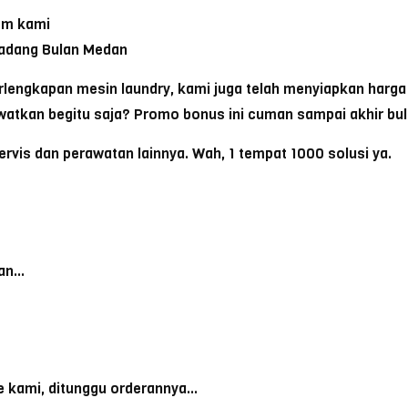
om kami
Padang Bulan Medan
rlengkapan mesin laundry, kami juga telah menyiapkan harga p
watkan begitu saja? Promo bonus ini cuman sampai akhir bula
ervis dan perawatan lainnya. Wah, 1 tempat 1000 solusi ya.
kan…
e kami, ditunggu orderannya…