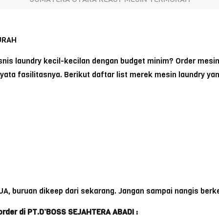
URAH
is laundry kecil-kecilan dengan budget minim? Order mesi
yata fasilitasnya. Berikut daftar list merek mesin laundry yan
A, buruan dikeep dari sekarang. Jangan sampai nangis berk
a order di PT.D’BOSS SEJAHTERA ABADI :