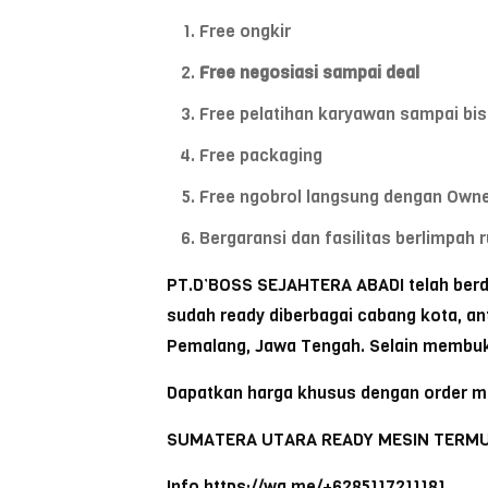
Free ongkir
Free negosiasi sampai deal
Free pelatihan karyawan sampai bis
Free packaging
Free ngobrol langsung dengan Own
Bergaransi dan fasilitas berlimpah r
PT.D’BOSS SEJAHTERA ABADI telah berdi
sudah ready diberbagai cabang kota, ant
Pemalang, Jawa Tengah. Selain membuka
Dapatkan harga khusus dengan order mel
SUMATERA UTARA READY MESIN TERM
Info https://wa.me/+6285117211181