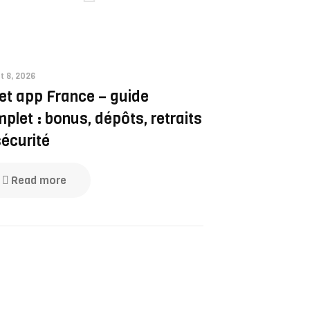
t 8, 2026
et app France – guide
plet : bonus, dépôts, retraits
sécurité
Read more