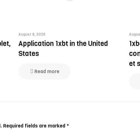
August 8, 2026
Augus
let,
Application 1xbt in the United
1xb
States
com
et 
Read more
.
Required fields are marked
*