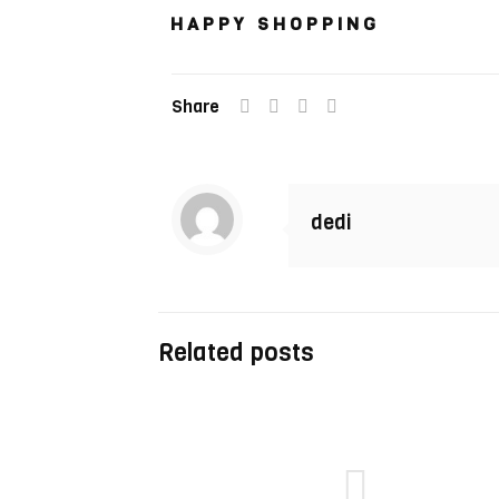
H A P P Y S H O P P I N G
Share
dedi
Related posts