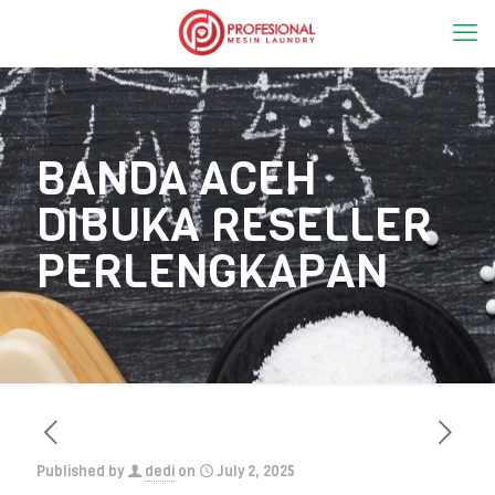
BANDA ACEH
DIBUKA RESELLER
PERLENGKAPAN
Published by
dedi
on
July 2, 2025