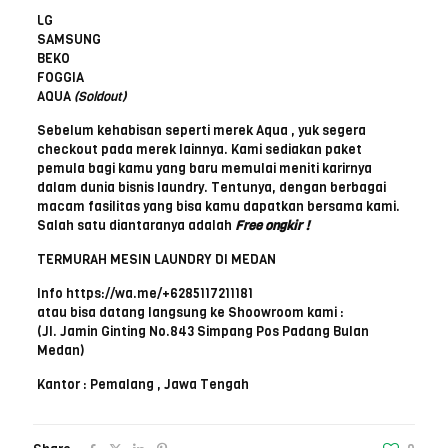
LG
SAMSUNG
BEKO
FOGGIA
AQUA
(Soldout)
Sebelum kehabisan seperti merek Aqua , yuk segera
checkout pada merek lainnya. Kami sediakan paket
pemula bagi kamu yang baru memulai meniti karirnya
dalam dunia bisnis laundry. Tentunya, dengan berbagai
macam fasilitas yang bisa kamu dapatkan bersama kami.
Salah satu diantaranya adalah
Free ongkir !
TERMURAH MESIN LAUNDRY DI MEDAN
Info https://wa.me/+6285117211181
atau bisa datang langsung ke Shoowroom kami :
(Jl. Jamin Ginting No.843 Simpang Pos Padang Bulan
Medan)
Kantor : Pemalang , Jawa Tengah