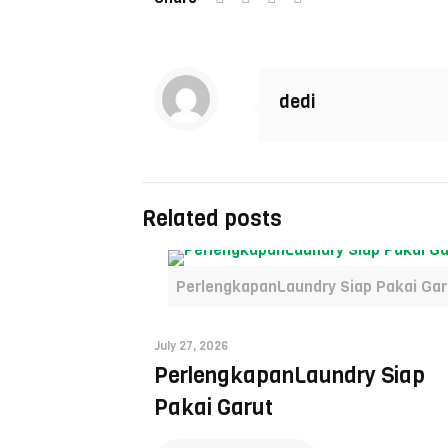
dedi
Related posts
PerlengkapanLaundry Siap Pakai Gar
July 27, 2026
PerlengkapanLaundry Siap
Pakai Garut