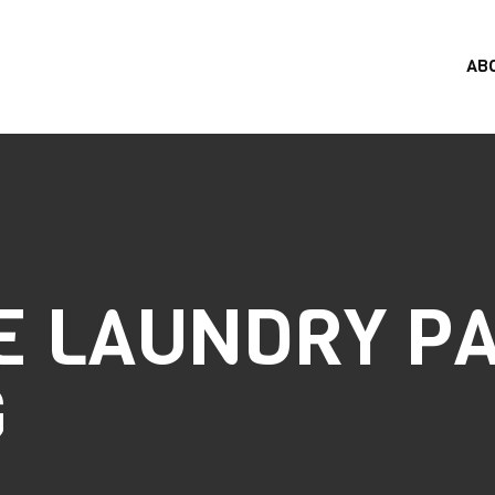
AB
 LAUNDRY P
G