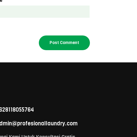
e
628118055764
dmin@profesionallaundry.com
ngi Kami Untuk Konsultasi Gratis