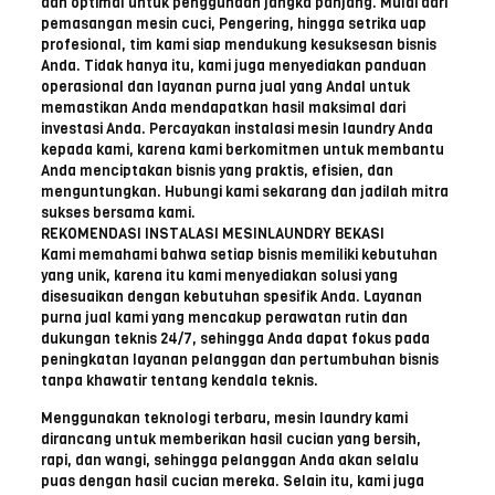
dan optimal untuk penggunaan jangka panjang. Mulai dari
pemasangan mesin cuci, Pengering, hingga setrika uap
profesional, tim kami siap mendukung kesuksesan bisnis
Anda. Tidak hanya itu, kami juga menyediakan panduan
operasional dan layanan purna jual yang Andal untuk
memastikan Anda mendapatkan hasil maksimal dari
investasi Anda. Percayakan instalasi mesin laundry Anda
kepada kami, karena kami berkomitmen untuk membantu
Anda menciptakan bisnis yang praktis, efisien, dan
menguntungkan. Hubungi kami sekarang dan jadilah mitra
sukses bersama kami.
REKOMENDASI INSTALASI MESINLAUNDRY BEKASI
Kami memahami bahwa setiap bisnis memiliki kebutuhan
yang unik, karena itu kami menyediakan solusi yang
disesuaikan dengan kebutuhan spesifik Anda. Layanan
purna jual kami yang mencakup perawatan rutin dan
dukungan teknis 24/7, sehingga Anda dapat fokus pada
peningkatan layanan pelanggan dan pertumbuhan bisnis
tanpa khawatir tentang kendala teknis.
Menggunakan teknologi terbaru, mesin laundry kami
dirancang untuk memberikan hasil cucian yang bersih,
rapi, dan wangi, sehingga pelanggan Anda akan selalu
puas dengan hasil cucian mereka. Selain itu, kami juga