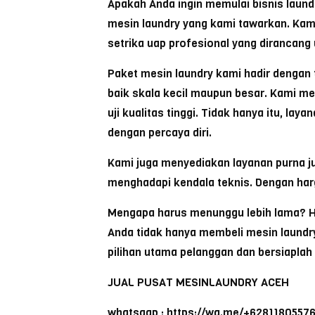
Apakah Anda ingin memulai bisnis laun
mesin laundry yang kami tawarkan. Kami
setrika uap profesional yang dirancang
Paket mesin laundry kami hadir dengan
baik skala kecil maupun besar. Kami m
uji kualitas tinggi. Tidak hanya itu, l
dengan percaya diri.
Kami juga menyediakan layanan purna jua
menghadapi kendala teknis. Dengan harga
Mengapa harus menunggu lebih lama? H
Anda tidak hanya membeli mesin laundry
pilihan utama pelanggan dan bersiapla
JUAL PUSAT MESINLAUNDRY ACEH
whatsaap : https://wa.me/+6281180557