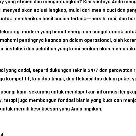
dry yang efisien dan menguntungkan? Kini saatnya Anda men
 menyediakan solusi lengkap, mulai dari mesin cuci dan pen
 untuk memberikan hasil cucian terbaik—bersih, rapi, dan ha
 teknologi modern yang hemat energi dan sangat cocok untu
emahami pentingnya keandalan dalam operasional, oleh karen
ayanan instalasi dan pelatihan yang kami berikan akan memasti
l yang andal, seperti dukungan teknis 24/7 dan perawatan ru
 kompetitif, kualitas tinggi, dan fleksibilitas dalam paket 
ubungi kami sekarang untuk mendapatkan informasi lengkap
, tetapi juga membangun fondasi bisnis yang kuat dan menjan
h untuk meraih kesuksesan yang Anda impikan.
64