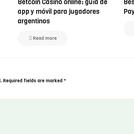
Betcoin Casino online: guía de
Bes
app y móvil para jugadores
Pay
argentinos
Read more
.
Required fields are marked
*