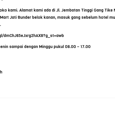
ko kami. Alamat kami ada di Jl. Jembatan Tinggi Gang Tike N
a Mart Jati Bunder belok kanan, masuk gang sebelum hotel m
.
o.gl/dmChJ65eJxrg2hAX8?g_st=awb
Senin sampai dengan Minggu pukul 08.00 – 17.00
eh