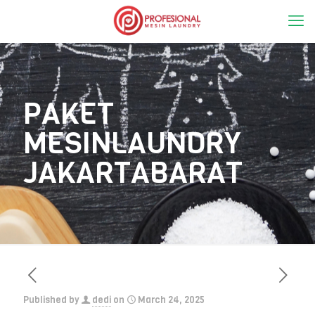
PAKET
MESINLAUNDRY
JAKARTABARAT
Published by
dedi
on
March 24, 2025