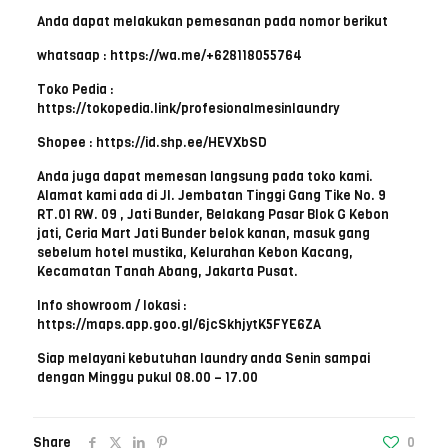
Anda dapat melakukan pemesanan pada nomor berikut
whatsaap : https://wa.me/+628118055764
Toko Pedia :
https://tokopedia.link/profesionalmesinlaundry
Shopee : https://id.shp.ee/HEVXbSD
Anda juga dapat memesan langsung pada toko kami.
Alamat kami ada di Jl. Jembatan Tinggi Gang Tike No. 9
RT.01 RW. 09 , Jati Bunder, Belakang Pasar Blok G Kebon
jati, Ceria Mart Jati Bunder belok kanan, masuk gang
sebelum hotel mustika, Kelurahan Kebon Kacang,
Kecamatan Tanah Abang, Jakarta Pusat.
Info showroom / lokasi :
https://maps.app.goo.gl/6jcSkhjytK5FYE6ZA
Siap melayani kebutuhan laundry anda Senin sampai
dengan Minggu pukul 08.00 – 17.00
Share
0