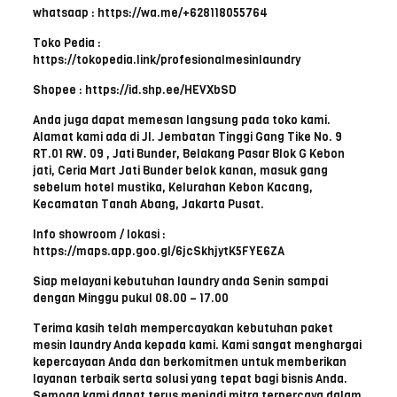
whatsaap : https://wa.me/+628118055764
Toko Pedia :
https://tokopedia.link/profesionalmesinlaundry
Shopee : https://id.shp.ee/HEVXbSD
Anda juga dapat memesan langsung pada toko kami.
Alamat kami ada di Jl. Jembatan Tinggi Gang Tike No. 9
RT.01 RW. 09 , Jati Bunder, Belakang Pasar Blok G Kebon
jati, Ceria Mart Jati Bunder belok kanan, masuk gang
sebelum hotel mustika, Kelurahan Kebon Kacang,
Kecamatan Tanah Abang, Jakarta Pusat.
Info showroom / lokasi :
https://maps.app.goo.gl/6jcSkhjytK5FYE6ZA
Siap melayani kebutuhan laundry anda Senin sampai
dengan Minggu pukul 08.00 – 17.00
Terima kasih telah mempercayakan kebutuhan paket
mesin laundry Anda kepada kami. Kami sangat menghargai
kepercayaan Anda dan berkomitmen untuk memberikan
layanan terbaik serta solusi yang tepat bagi bisnis Anda.
Semoga kami dapat terus menjadi mitra terpercaya dalam