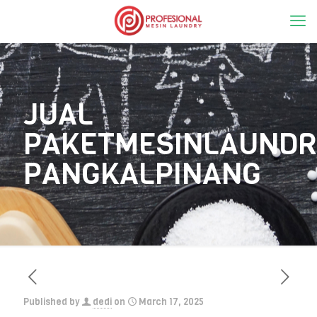
JUAL
PAKETMESINLAUNDR
PANGKALPINANG
Published by
dedi
on
March 17, 2025