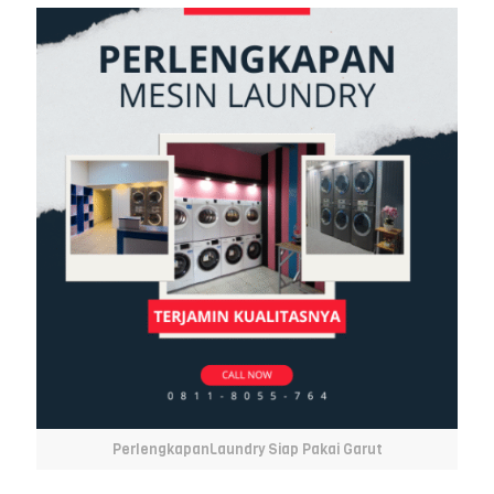
PerlengkapanLaundry Siap Pakai Garut