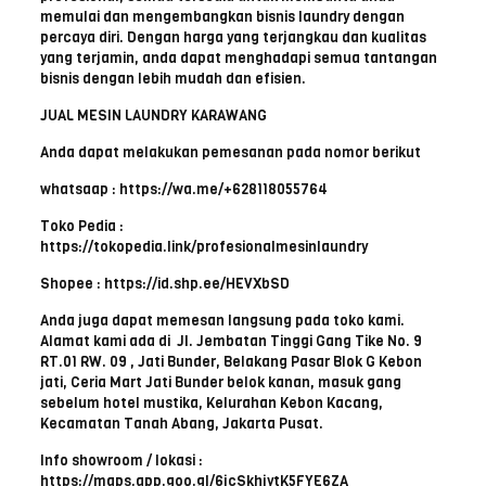
memulai dan mengembangkan bisnis laundry dengan
percaya diri. Dengan harga yang terjangkau dan kualitas
yang terjamin, anda dapat menghadapi semua tantangan
bisnis dengan lebih mudah dan efisien.
JUAL MESIN LAUNDRY KARAWANG
Anda dapat melakukan pemesanan pada nomor berikut
whatsaap : https://wa.me/+628118055764
Toko Pedia :
https://tokopedia.link/profesionalmesinlaundry
Shopee : https://id.shp.ee/HEVXbSD
Anda juga dapat memesan langsung pada toko kami.
Alamat kami ada di Jl. Jembatan Tinggi Gang Tike No. 9
RT.01 RW. 09 , Jati Bunder, Belakang Pasar Blok G Kebon
jati, Ceria Mart Jati Bunder belok kanan, masuk gang
sebelum hotel mustika, Kelurahan Kebon Kacang,
Kecamatan Tanah Abang, Jakarta Pusat.
Info showroom / lokasi :
https://maps.app.goo.gl/6jcSkhjytK5FYE6ZA