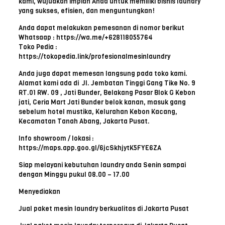
kami, wujudkan impian Anda untuk memiliki bisnis laundry
yang sukses, efisien, dan menguntungkan!
Anda dapat melakukan pemesanan di nomor berikut
Whatsaap : https://wa.me/+628118055764
Toko Pedia :
https://tokopedia.link/profesionalmesinlaundry
Anda juga dapat memesan langsung pada toko kami.
Alamat kami ada di Jl. Jembatan Tinggi Gang Tike No. 9
RT.01 RW. 09 , Jati Bunder, Belakang Pasar Blok G Kebon
jati, Ceria Mart Jati Bunder belok kanan, masuk gang
sebelum hotel mustika, Kelurahan Kebon Kacang,
Kecamatan Tanah Abang, Jakarta Pusat.
Info showroom / lokasi :
https://maps.app.goo.gl/6jcSkhjytK5FYE6ZA
Siap melayani kebutuhan laundry anda Senin sampai
dengan Minggu pukul 08.00 – 17.00
Menyediakan
Jual paket mesin laundry berkualitas di Jakarta Pusat