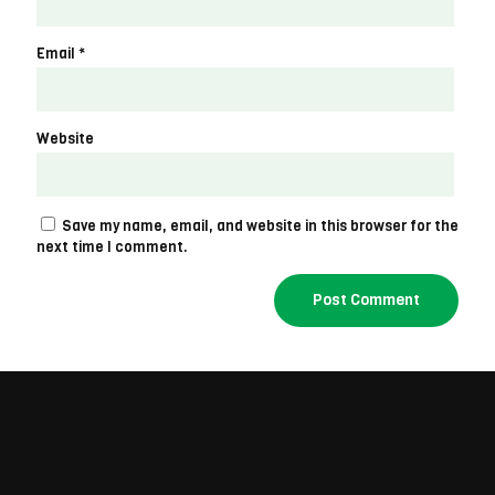
Email
*
Website
Save my name, email, and website in this browser for the
next time I comment.