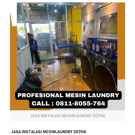
JASA INSTALASI MESINLAUNDRY DEPOK
JASA INSTALASI MESINLAUNDRY DEPOK