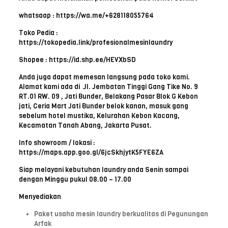
whatsaap : https://wa.me/+628118055764
Toko Pedia :
https://tokopedia.link/profesionalmesinlaundry
Shopee : https://id.shp.ee/HEVXbSD
Anda juga dapat memesan langsung pada toko kami.
Alamat kami ada di Jl. Jembatan Tinggi Gang Tike No. 9
RT.01 RW. 09 , Jati Bunder, Belakang Pasar Blok G Kebon
jati, Ceria Mart Jati Bunder belok kanan, masuk gang
sebelum hotel mustika, Kelurahan Kebon Kacang,
Kecamatan Tanah Abang, Jakarta Pusat.
Info showroom / lokasi :
https://maps.app.goo.gl/6jcSkhjytK5FYE6ZA
Siap melayani kebutuhan laundry anda Senin sampai
dengan Minggu pukul 08.00 – 17.00
Menyediakan
Paket usaha mesin laundry berkualitas di Pegunungan
Arfak