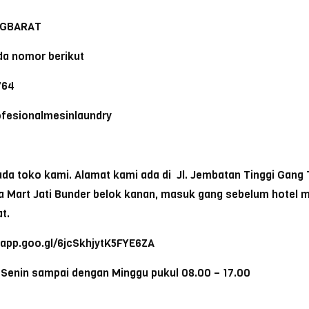
NGBARAT
a nomor berikut
764
rofesionalmesinlaundry
 toko kami. Alamat kami ada di Jl. Jembatan Tinggi Gang Ti
ia Mart Jati Bunder belok kanan, masuk gang sebelum hotel 
t.
s.app.goo.gl/6jcSkhjytK5FYE6ZA
 Senin sampai dengan Minggu pukul 08.00 – 17.00