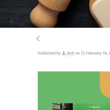
Published by
dedi
on
February 19, 