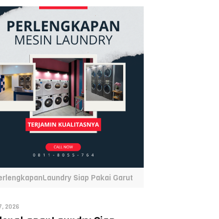
erlengkapanLaundry Siap Pakai Garut
7, 2026