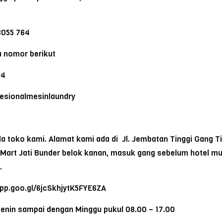
055 764
 nomor berikut
64
ofesionalmesinlaundry
toko kami. Alamat kami ada di Jl. Jembatan Tinggi Gang Tike
a Mart Jati Bunder belok kanan, masuk gang sebelum hotel m
.
app.goo.gl/6jcSkhjytK5FYE6ZA
Senin sampai dengan Minggu pukul 08.00 – 17.00