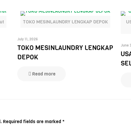
ut
TOKO MESINLAUNDRY LENGKAP DEPOK
U
July 11, 2026
June 
TOKO MESINLAUNDRY LENGKAP
US
DEPOK
SE
Read more
.
Required fields are marked
*