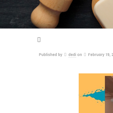
Published by
dedi
on
February 19, 