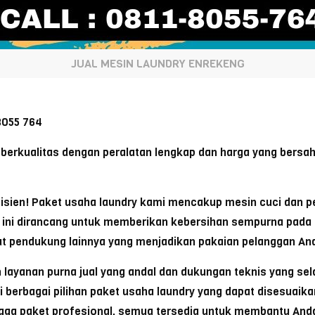
JUAL MESIN LAUNDRY ENREKENG
055 764
berkualitas dengan peralatan lengkap dan harga yang bers
isien! Paket usaha laundry kami mencakup mesin cuci dan pe
in ini dirancang untuk memberikan kebersihan sempurna pada 
lat pendukung lainnya yang menjadikan pakaian pelanggan And
 layanan purna jual yang andal dan dukungan teknis yang se
ki berbagai pilihan paket usaha laundry yang dapat disesuai
ingga paket profesional, semua tersedia untuk membantu A