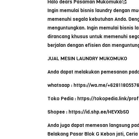
Halo dears Pasaman Mukomuka🥰
Ingin memulai bisnis laundry dengan m
memenuhi segala kebutuhan Anda. Dengan
menguntungkan. Ingin memulai bisnis l
dirancang khusus untuk memenuhi segal
berjalan dengan efisien dan menguntun
JUAL MESIN LAUNDRY MUKOMUKO
Anda dapat melakukan pemesanan pada
whatsaap : https://wa.me/+6281180557
Toko Pedia : https://tokopedia.link/pr
Shopee : https://id.shp.ee/HEVXbSD
Anda juga dapat memesan langsung pada 
Belakang Pasar Blok G Kebon jati, Ceri