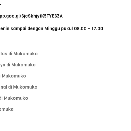
.
app.goo.gl/6jcSkhjytK5FYE6ZA
Senin sampai dengan Minggu pukul 08.00 – 17.00
itas di Mukomuko
caya di Mukomuko
di Mukomuko
onal di Mukomuko
 di Mukomuko
komuka