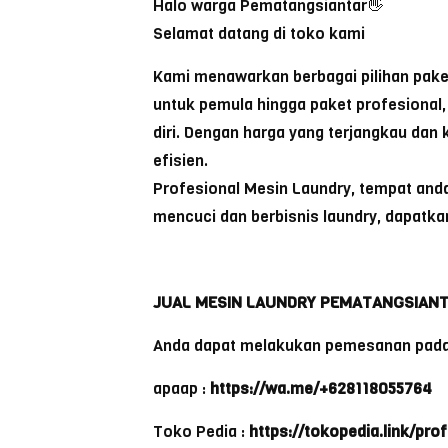
Halo warga Pematangsiantar👋
Selamat datang di toko kami
Kami menawarkan berbagai pilihan pake
untuk pemula hingga paket profesiona
diri. Dengan harga yang terjangkau dan
efisien.
Profesional Mesin Laundry, tempat and
mencuci dan berbisnis laundry, dapatkan
JUAL MESIN LAUNDRY PEMATANGSIAN
Anda dapat melakukan pemesanan pada
apaap :
https://wa.me/+628118055764
Toko Pedia :
https://tokopedia.link/pro