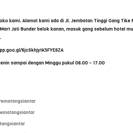
ko kami. Alamat kami ada di Jl. Jembatan Tinggi Gang Tike N
a Mart Jati Bunder belok kanan, masuk gang sebelum hotel m
.
app.goo.gl/6jcSkhjytK5FYE6ZA
Senin sampai dengan Minggu pukul 08.00 – 17.00
 Pematangsiantar
Pematangsiantar
tangsiantar