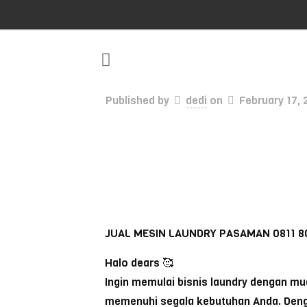
Published by
dedi
on
February 17, 
JUAL MESIN LAUNDRY PASAMAN 0811 8
Halo dears 🥰
Ingin memulai bisnis laundry dengan m
memenuhi segala kebutuhan Anda. Dengan