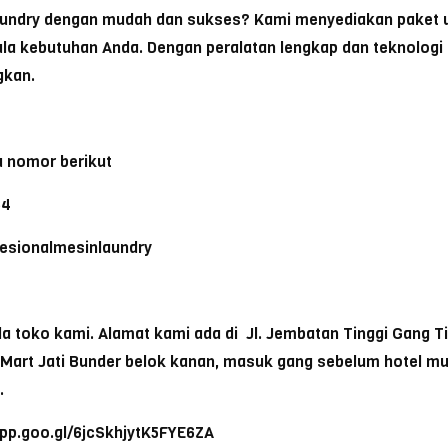
aundry dengan mudah dan sukses? Kami menyediakan paket u
a kebutuhan Anda. Dengan peralatan lengkap dan teknologi c
gkan.
 nomor berikut
64
ofesionalmesinlaundry
toko kami. Alamat kami ada di Jl. Jembatan Tinggi Gang Tike
a Mart Jati Bunder belok kanan, masuk gang sebelum hotel m
.
app.goo.gl/6jcSkhjytK5FYE6ZA