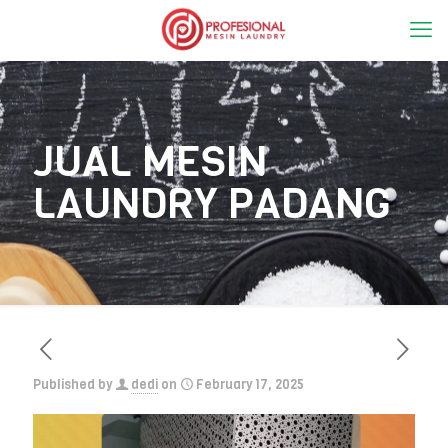
JUAL MESIN
LAUNDRY PADANG
Published by
dedi
on
February 17, 2025