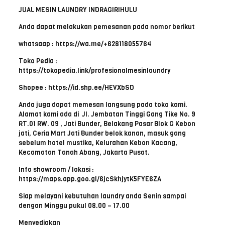
JUAL MESIN LAUNDRY INDRAGIRIHULU
Anda dapat melakukan pemesanan pada nomor berikut
whatsaap : https://wa.me/+628118055764
Toko Pedia :
https://tokopedia.link/profesionalmesinlaundry
Shopee : https://id.shp.ee/HEVXbSD
Anda juga dapat memesan langsung pada toko kami.
Alamat kami ada di Jl. Jembatan Tinggi Gang Tike No. 9
RT.01 RW. 09 , Jati Bunder, Belakang Pasar Blok G Kebon
jati, Ceria Mart Jati Bunder belok kanan, masuk gang
sebelum hotel mustika, Kelurahan Kebon Kacang,
Kecamatan Tanah Abang, Jakarta Pusat.
Info showroom / lokasi :
https://maps.app.goo.gl/6jcSkhjytK5FYE6ZA
Siap melayani kebutuhan laundry anda Senin sampai
dengan Minggu pukul 08.00 – 17.00
Menyediakan