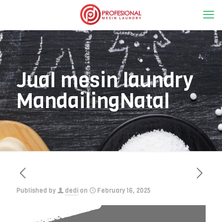
Jual mesin laundry
MandailingNatal
Published by
dedi
on
February 16, 2025