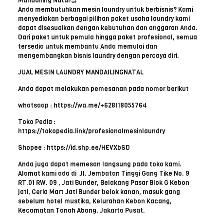
Mandailing Natal🥰
Anda membutuhkan mesin laundry untuk berbisnis? Kami
menyediakan berbagai pilihan paket usaha laundry kami
dapat disesuaikan dengan kebutuhan dan anggaran Anda.
Dari paket untuk pemula hingga paket profesional, semua
tersedia untuk membantu Anda memulai dan
mengembangkan bisnis laundry dengan percaya diri.
JUAL MESIN LAUNDRY MANDAILINGNATAL
Anda dapat melakukan pemesanan pada nomor berikut
whatsaap : https://wa.me/+628118055764
Toko Pedia :
https://tokopedia.link/profesionalmesinlaundry
Shopee : https://id.shp.ee/HEVXbSD
Anda juga dapat memesan langsung pada toko kami.
Alamat kami ada di Jl. Jembatan Tinggi Gang Tike No. 9
RT.01 RW. 09 , Jati Bunder, Belakang Pasar Blok G Kebon
jati, Ceria Mart Jati Bunder belok kanan, masuk gang
sebelum hotel mustika, Kelurahan Kebon Kacang,
Kecamatan Tanah Abang, Jakarta Pusat.