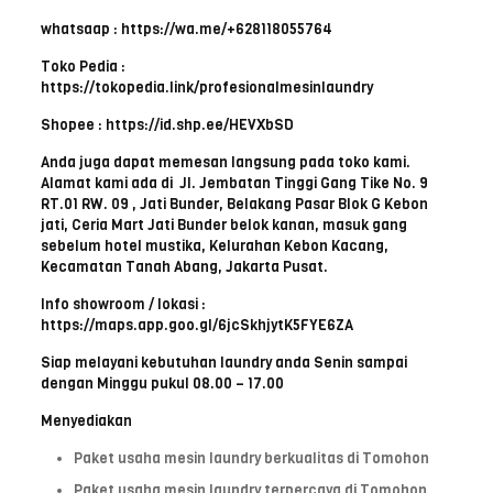
whatsaap : https://wa.me/+628118055764
Toko Pedia :
https://tokopedia.link/profesionalmesinlaundry
Shopee : https://id.shp.ee/HEVXbSD
Anda juga dapat memesan langsung pada toko kami.
Alamat kami ada di Jl. Jembatan Tinggi Gang Tike No. 9
RT.01 RW. 09 , Jati Bunder, Belakang Pasar Blok G Kebon
jati, Ceria Mart Jati Bunder belok kanan, masuk gang
sebelum hotel mustika, Kelurahan Kebon Kacang,
Kecamatan Tanah Abang, Jakarta Pusat.
Info showroom / lokasi :
https://maps.app.goo.gl/6jcSkhjytK5FYE6ZA
Siap melayani kebutuhan laundry anda Senin sampai
dengan Minggu pukul 08.00 – 17.00
Menyediakan
Paket usaha mesin laundry berkualitas di Tomohon
Paket usaha mesin laundry terpercaya di Tomohon