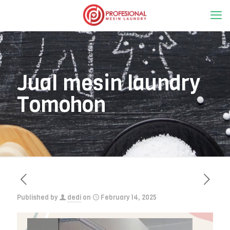
Jual mesin laundry
Tomohon
Published by
dedi
on
February 14, 2025