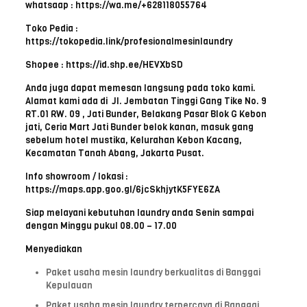
whatsaap : https://wa.me/+628118055764
Toko Pedia :
https://tokopedia.link/profesionalmesinlaundry
Shopee : https://id.shp.ee/HEVXbSD
Anda juga dapat memesan langsung pada toko kami.
Alamat kami ada di Jl. Jembatan Tinggi Gang Tike No. 9
RT.01 RW. 09 , Jati Bunder, Belakang Pasar Blok G Kebon
jati, Ceria Mart Jati Bunder belok kanan, masuk gang
sebelum hotel mustika, Kelurahan Kebon Kacang,
Kecamatan Tanah Abang, Jakarta Pusat.
Info showroom / lokasi :
https://maps.app.goo.gl/6jcSkhjytK5FYE6ZA
Siap melayani kebutuhan laundry anda Senin sampai
dengan Minggu pukul 08.00 – 17.00
Menyediakan
Paket usaha mesin laundry berkualitas di Banggai
Kepulauan
Paket usaha mesin laundry terpercaya di Banggai