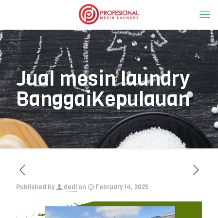
Jual mesin laundry
BanggaiKepulauan
Published by
dedi
on
February 14, 2025