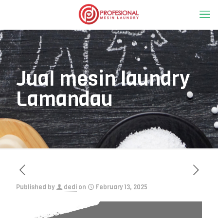
Jual mesin laundry
Lamandau
Published by
dedi
on
February 13, 2025