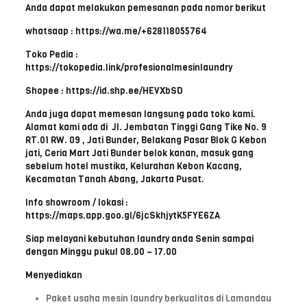
Anda dapat melakukan pemesanan pada nomor berikut
whatsaap : https://wa.me/+628118055764
Toko Pedia :
https://tokopedia.link/profesionalmesinlaundry
Shopee : https://id.shp.ee/HEVXbSD
Anda juga dapat memesan langsung pada toko kami.
Alamat kami ada di Jl. Jembatan Tinggi Gang Tike No. 9
RT.01 RW. 09 , Jati Bunder, Belakang Pasar Blok G Kebon
jati, Ceria Mart Jati Bunder belok kanan, masuk gang
sebelum hotel mustika, Kelurahan Kebon Kacang,
Kecamatan Tanah Abang, Jakarta Pusat.
Info showroom / lokasi :
https://maps.app.goo.gl/6jcSkhjytK5FYE6ZA
Siap melayani kebutuhan laundry anda Senin sampai
dengan Minggu pukul 08.00 – 17.00
Menyediakan
Paket usaha mesin laundry berkualitas di Lamandau