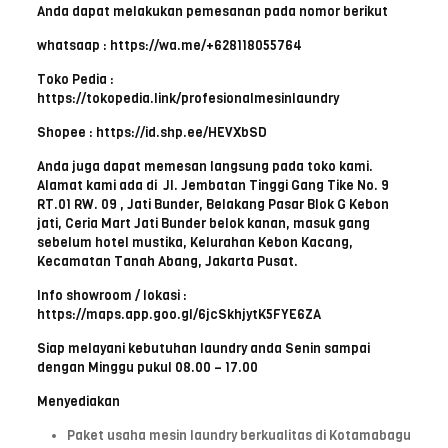
Anda dapat melakukan pemesanan pada nomor berikut
whatsaap : https://wa.me/+628118055764
Toko Pedia :
https://tokopedia.link/profesionalmesinlaundry
Shopee : https://id.shp.ee/HEVXbSD
Anda juga dapat memesan langsung pada toko kami.
Alamat kami ada di Jl. Jembatan Tinggi Gang Tike No. 9
RT.01 RW. 09 , Jati Bunder, Belakang Pasar Blok G Kebon
jati, Ceria Mart Jati Bunder belok kanan, masuk gang
sebelum hotel mustika, Kelurahan Kebon Kacang,
Kecamatan Tanah Abang, Jakarta Pusat.
Info showroom / lokasi :
https://maps.app.goo.gl/6jcSkhjytK5FYE6ZA
Siap melayani kebutuhan laundry anda Senin sampai
dengan Minggu pukul 08.00 – 17.00
Menyediakan
Paket usaha mesin laundry berkualitas di Kotamabagu