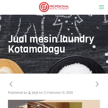
Jual mesin laundry
Kotamabagu
Published by
dedi
on
February 13, 2025