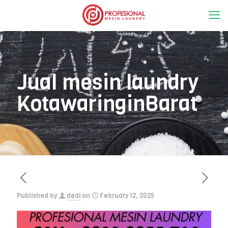
Jual mesin laundry
KotawaringinBarat
Published by
dedi
on
February 12, 2025