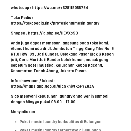
whatsaap : https://wa.me/+628118055764
Toko Pedia :
https://tokopedia.link/profesionalmesinlaundry
Shopee : https://id.shp.ee/HEVXbSD
Anda juga dapat memesan langsung pada toko kami.
Alamat kami ada di Jl. Jembatan Tinggi Gang Tike No. 9
RT.01 RW. 09 , Jati Bunder, Belakang Pasar Blok G Kebon
jati, Ceria Mart Jati Bunder belok kanan, masuk gang
sebelum hotel mustika, Kelurahan Kebon Kacang,
Kecamatan Tanah Abang, Jakarta Pusat.
Info showroom / lokasi :
https://maps.app.goo.gl/6jcSkhjytK5FYE6ZA
Siap melayani kebutuhan laundry anda Senin sampai
dengan Minggu pukul 08.00 – 17.00
Menyediakan
Paket mesin laundry berkualitas di Bulungan
Paket mesin laundry terpercaya di Bulungan