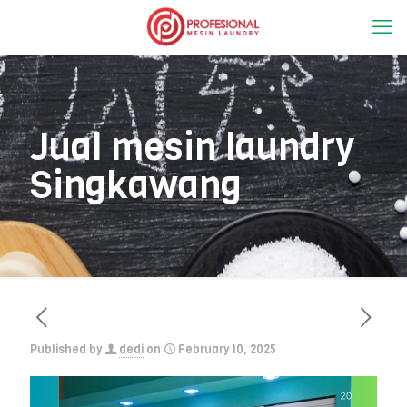
Jual mesin laundry
Singkawang
Published by
dedi
on
February 10, 2025