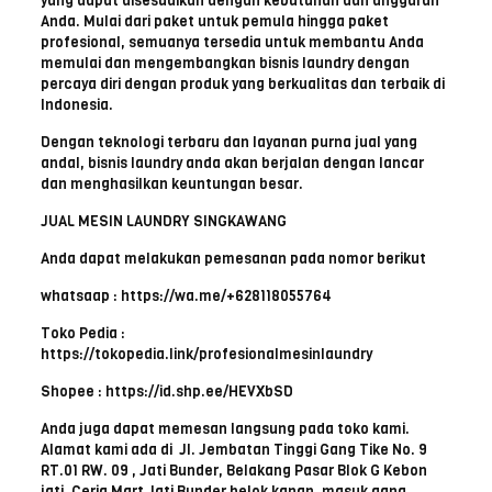
yang dapat disesuaikan dengan kebutuhan dan anggaran
Anda. Mulai dari paket untuk pemula hingga paket
profesional, semuanya tersedia untuk membantu Anda
memulai dan mengembangkan bisnis laundry dengan
percaya diri dengan produk yang berkualitas dan terbaik di
Indonesia.
Dengan teknologi terbaru dan layanan purna jual yang
andal, bisnis laundry anda akan berjalan dengan lancar
dan menghasilkan keuntungan besar.
JUAL MESIN LAUNDRY SINGKAWANG
Anda dapat melakukan pemesanan pada nomor berikut
whatsaap : https://wa.me/+628118055764
Toko Pedia :
https://tokopedia.link/profesionalmesinlaundry
Shopee : https://id.shp.ee/HEVXbSD
Anda juga dapat memesan langsung pada toko kami.
Alamat kami ada di Jl. Jembatan Tinggi Gang Tike No. 9
RT.01 RW. 09 , Jati Bunder, Belakang Pasar Blok G Kebon
jati, Ceria Mart Jati Bunder belok kanan, masuk gang