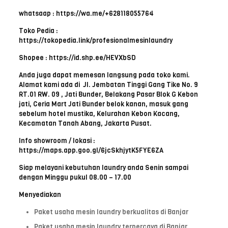
whatsaap : https://wa.me/+628118055764
Toko Pedia :
https://tokopedia.link/profesionalmesinlaundry
Shopee : https://id.shp.ee/HEVXbSD
Anda juga dapat memesan langsung pada toko kami.
Alamat kami ada di Jl. Jembatan Tinggi Gang Tike No. 9
RT.01 RW. 09 , Jati Bunder, Belakang Pasar Blok G Kebon
jati, Ceria Mart Jati Bunder belok kanan, masuk gang
sebelum hotel mustika, Kelurahan Kebon Kacang,
Kecamatan Tanah Abang, Jakarta Pusat.
Info showroom / lokasi :
https://maps.app.goo.gl/6jcSkhjytK5FYE6ZA
Siap melayani kebutuhan laundry anda Senin sampai
dengan Minggu pukul 08.00 – 17.00
Menyediakan
Paket usaha mesin laundry berkualitas di Banjar
Paket usaha mesin laundry terpercaya di Banjar