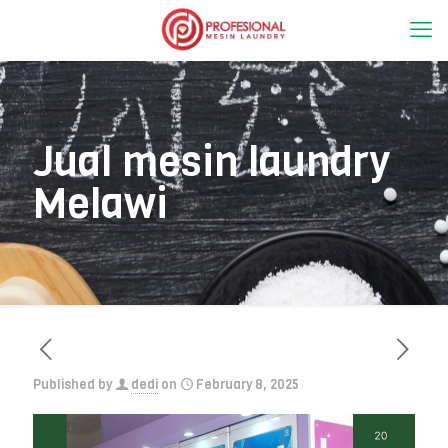
Jual mesin laundry
Melawi
Published by
dedi
on
February 8, 2025