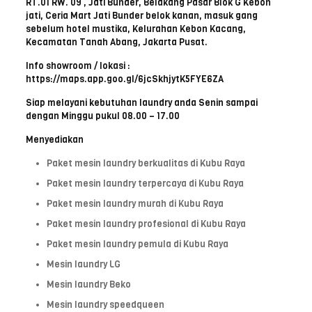
RT.01 RW. 09 , Jati Bunder, Belakang Pasar Blok G Kebon
jati, Ceria Mart Jati Bunder belok kanan, masuk gang
sebelum hotel mustika, Kelurahan Kebon Kacang,
Kecamatan Tanah Abang, Jakarta Pusat.
Info showroom / lokasi :
https://maps.app.goo.gl/6jcSkhjytK5FYE6ZA
Siap melayani kebutuhan laundry anda Senin sampai
dengan Minggu pukul 08.00 – 17.00
Menyediakan
Paket mesin laundry berkualitas di Kubu Raya
Paket mesin laundry terpercaya di Kubu Raya
Paket mesin laundry murah di Kubu Raya
Paket mesin laundry profesional di Kubu Raya
Paket mesin laundry pemula di Kubu Raya
Mesin laundry LG
Mesin laundry Beko
Mesin laundry speedqueen