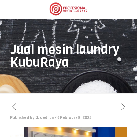
Jual mesin laundry
KubuRaya
Published by
dedi
on
February 8, 2025