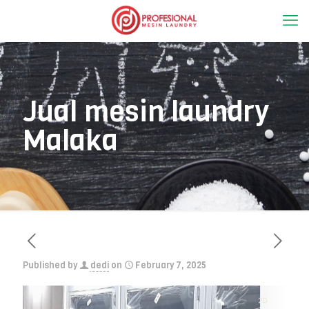
Jual mesin laundry
Malaka
Published by
dedi
on
February 7, 2025