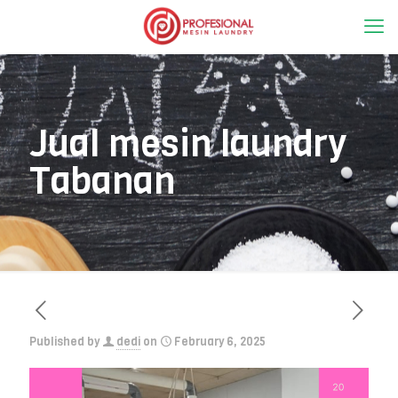
Jual mesin laundry
Tabanan
Published by
dedi
on
February 6, 2025