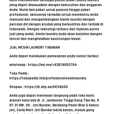
Kami menawarkan berbagai pilihan paket usaha laundry
yang dapat disesuaikan dengan kebutuhan dan anggaran
Anda. Mulai dari paket untuk pemula hingga paket
profesional, semuanya tersedia untuk membantu Anda
memulai dan mengembangkan bisnis laundry dengan
percaya diri dengan produk yang berkualitas dan terbaik di
Indonesia. Dengan teknologi terbaru dan layanan purna
jual yang andal, bisnis laundry anda akan berjalan dengan
lancar dan menghasilkan keuntungan besar.
JUAL MESIN LAUNDRY TABANAN
Anda dapat melakukan pemesanan pada nomor berikut
whatsaap : https://wa.me/+628118055764
Toko Pedia :
https://tokopedia.link/profesionalmesinlaundry
Shopee : https://id.shp.ee/HEVXbSD
Anda juga dapat memesan langsung pada toko kami.
Alamat kami ada di Jl. Jembatan Tinggi Gang Tike No. 9
RT.01 RW. 09 , Jati Bunder, Belakang Pasar Blok G Kebon
jati, Ceria Mart Jati Bunder belok kanan, masuk gang