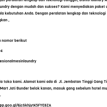
aundry dengan mudah dan sukses? Kami menyediakan paket u
a kebutuhan Anda. Dengan peralatan lengkap dan teknologi c
kan ,
 nomor berikut
64
ofesionalmesinlaundry
toko kami. Alamat kami ada di Jl. Jembatan Tinggi Gang Tike
a Mart Jati Bunder belok kanan, masuk gang sebelum hotel m
.
app.goo.gl/6jcSkhjytK5FYE6ZA