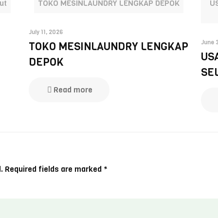
ut
TOKO MESINLAUNDRY LENGKAP DEPOK
U
July 11, 2026
June 
TOKO MESINLAUNDRY LENGKAP
US
DEPOK
SE
Read more
.
Required fields are marked
*