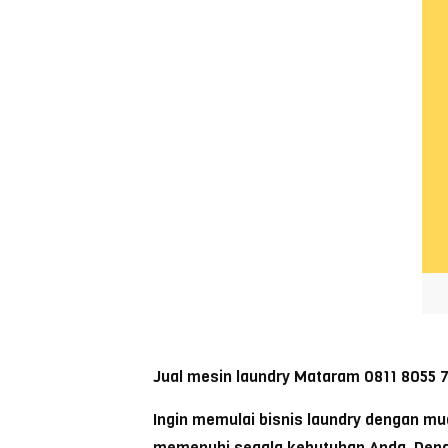
Jual mesin laundry Mataram 0811 8055 
Ingin memulai bisnis laundry dengan m
memenuhi segala kebutuhan Anda. Dengan