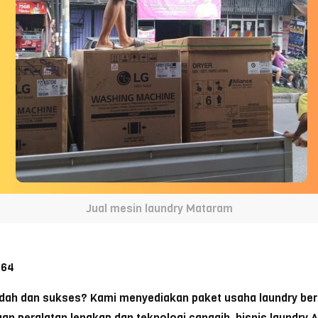
Jual mesin laundry Mataram
764
udah dan sukses? Kami menyediakan paket usaha laundry ber
 peralatan lengkap dan teknologi canggih, bisnis laundry A