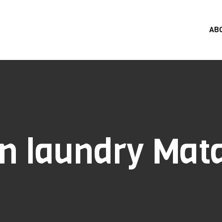
AB
in laundry Ma