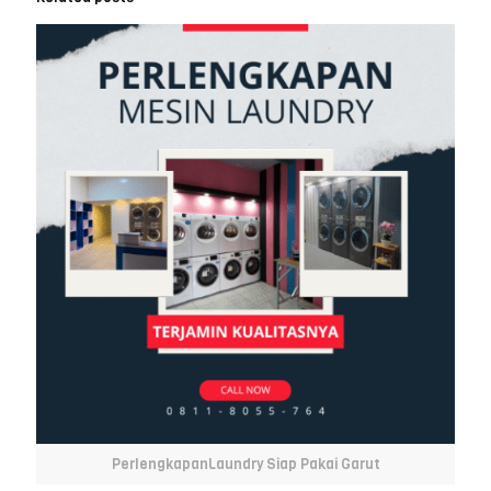
PerlengkapanLaundry Siap Pakai Garut