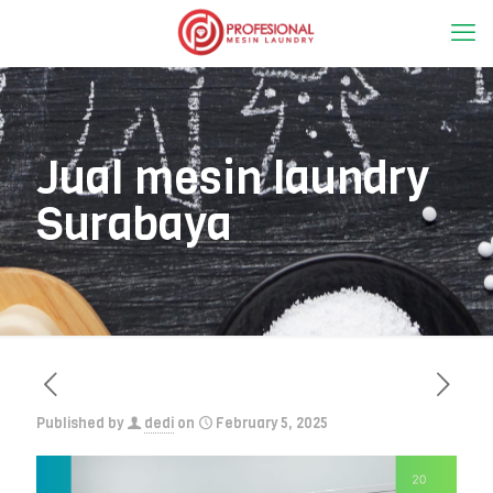
Jual mesin laundry
Surabaya
Published by
dedi
on
February 5, 2025