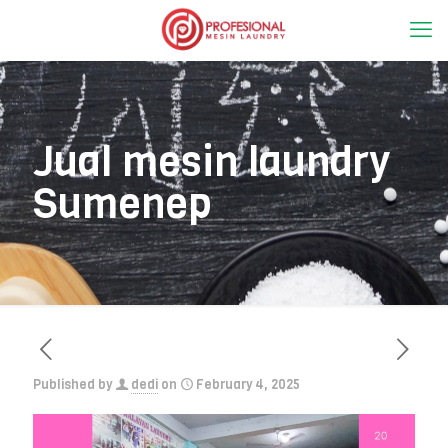
Jual mesin laundry
Sumenep
Published by
dedi
on
February 4, 2025